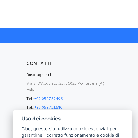
E
CONTATTI
Busdraghi s.r.l.
Via S. D’Acquisto, 25, 56025 Pontedera (PI)
Italy
Tel.:
+39 0587 52496
Tel.:
+39 0587 212310
WhatsApp:
+39 3343130784
SOLO MESSAGGI,
Uso dei cookies
non rispondiamo alle chiamate.
Ciao, questo sito utilizza cookie essenziali per
P.Iva:
00958970501
garantirne il corretto funzionamento e cookie di