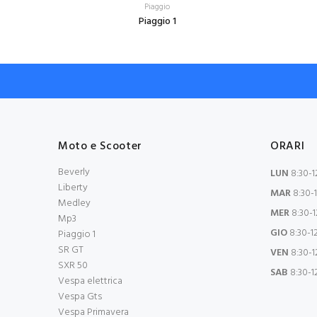
Piaggio
Piaggio 1
Moto e Scooter
ORARI
Beverly
LUN
8:30-12
Liberty
MAR
8:30-1
Medley
MER
8:30-12
Mp3
GIO
8:30-12
Piaggio 1
SR GT
VEN
8:30-12
SXR 50
SAB
8:30-1
Vespa elettrica
Vespa Gts
Vespa Primavera